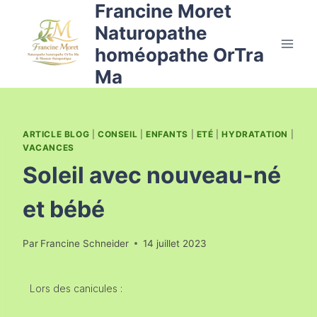
Francine Moret
Naturopathe
homéopathe OrTra
Ma
ARTICLE BLOG
|
CONSEIL
|
ENFANTS
|
ETÉ
|
HYDRATATION
|
VACANCES
Soleil avec nouveau-né
et bébé
Par
Francine Schneider
14 juillet 2023
Lors des canicules :