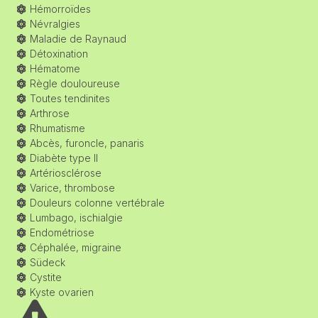
Hémorroïdes
Névralgies
Maladie de Raynaud
Détoxination
Hématome
Règle douloureuse
Toutes tendinites
Arthrose
Rhumatisme
Abcès, furoncle, panaris
Diabète type II
Artériosclérose
Varice, thrombose
Douleurs colonne vertébrale
Lumbago, ischialgie
Endométriose
Céphalée, migraine
Südeck
Cystite
Kyste ovarien