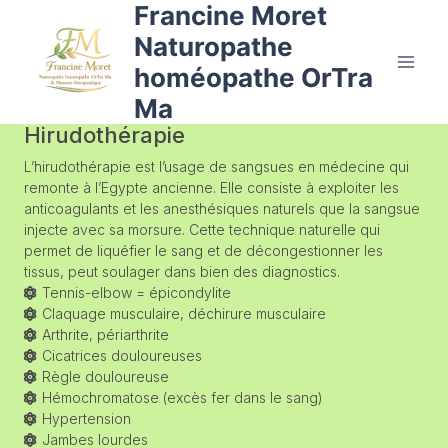
Francine Moret
Naturopathe
homéopathe OrTra
Ma
Hirudothérapie
L’hirudothérapie est l’usage de sangsues en médecine qui
remonte à l’Egypte ancienne. Elle consiste à exploiter les
anticoagulants et les anesthésiques naturels que la sangsue
injecte avec sa morsure. Cette technique naturelle qui
permet de liquéfier le sang et de décongestionner les
tissus, peut soulager dans bien des diagnostics.
Tennis-elbow = épicondylite
Claquage musculaire, déchirure musculaire
Arthrite, périarthrite
Cicatrices douloureuses
Règle douloureuse
Hémochromatose (excès fer dans le sang)
Hypertension
Jambes lourdes