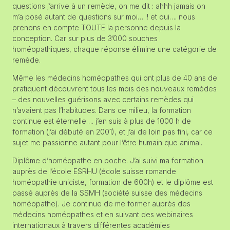
questions j’arrive à un remède, on me dit : ahhh jamais on
m’a posé autant de questions sur moi…. ! et oui…. nous
prenons en compte TOUTE la personne depuis la
conception. Car sur plus de 3’000 souches
homéopathiques, chaque réponse élimine une catégorie de
remède.
Même les médecins homéopathes qui ont plus de 40 ans de
pratiquent découvrent tous les mois des nouveaux remèdes
– des nouvelles guérisons avec certains remèdes qui
n’avaient pas l’habitudes. Dans ce milieu, la formation
continue est éternelle…. j’en suis à plus de 1000 h de
formation (j’ai débuté en 2001), et j’ai de loin pas fini, car ce
sujet me passionne autant pour l’être humain que animal.
Diplôme d’homéopathe en poche. J’ai suivi ma formation
auprès de l’école ESRHU (école suisse romande
homéopathie uniciste, formation de 600h) et le diplôme est
passé auprès de la SSMH (société suisse des médecins
homéopathe). Je continue de me former auprès des
médecins homéopathes et en suivant des webinaires
internationaux à travers différentes académies