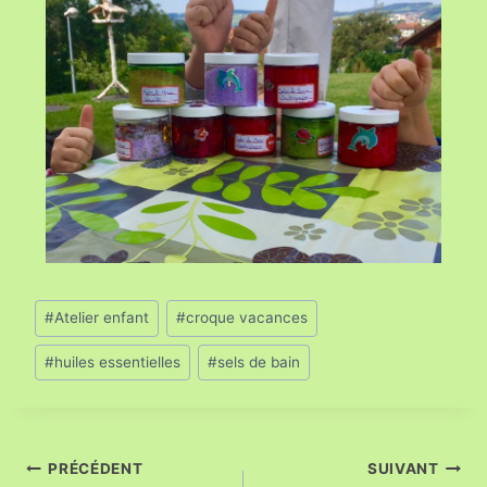
#
Atelier enfant
#
croque vacances
#
huiles essentielles
#
sels de bain
PRÉCÉDENT
SUIVANT